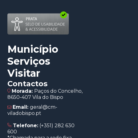
(abre num novo separador)
Município
Serviços
Visitar
Contactos
Morada:
Paços do Concelho,
8650-407 Vila do Bispo
Email:
geral@cm-
viladobispo.pt
Telefone:
(+351) 282 630
600
*Chamada para a rede fixa