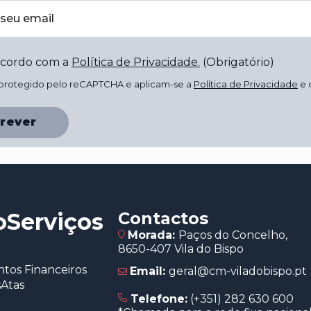
ncordo com a
Política de Privacidade
.
(Obrigatório)
á protegido pelo reCAPTCHA e aplicam-se a
Política de Privacidade
e 
rever
o
Serviços
Contactos
Morada:
Paços do Concelho,
8650-407 Vila do Bispo
os Financeiros
Email:
geral@cm-viladobispo.pt
s
Atas
Telefone:
(+351) 282 630 600