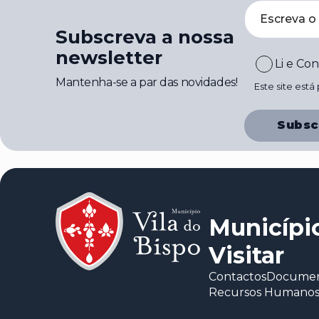
Subscreva a nossa
newsletter
Li e Co
Mantenha-se a par das novidades!
Este site est
Subsc
Municípi
Visitar
Contactos
Document
Recursos Humano