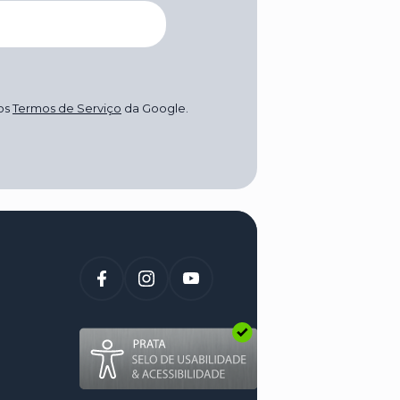
os
Termos de Serviço
da Google.
(abre num novo sep