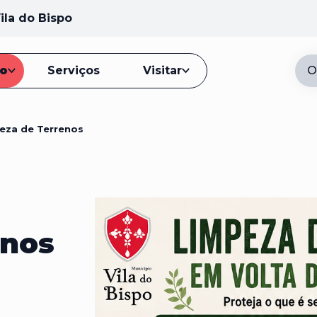
ila do Bispo
io
Serviços
Visitar
O
eza de Terrenos
enos