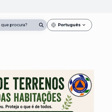
 que procura?
Português
Introduza pelo menos 3 caracteres