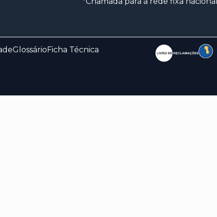
*Chamada para a rede fixa naciona
dade
Glossário
Ficha Técnica