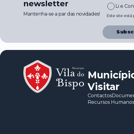
newsletter
Li e Co
Mantenha-se a par das novidades!
Este site est
Subsc
Municípi
Visitar
Contactos
Document
Recursos Humano