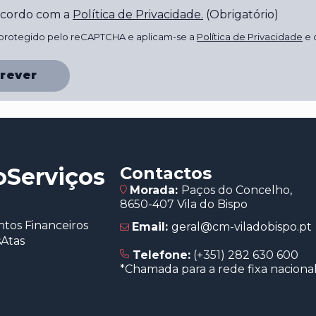
ncordo com a
Política de Privacidade
.
(Obrigatório)
á protegido pelo reCAPTCHA e aplicam-se a
Política de Privacidade
e 
rever
o
Serviços
Contactos
Morada:
Paços do Concelho,
8650-407 Vila do Bispo
os Financeiros
Email:
geral@cm-viladobispo.pt
s
Atas
Telefone:
(+351) 282 630 600
*Chamada para a rede fixa naciona