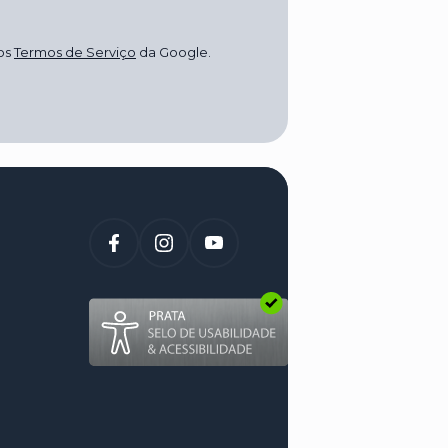
os
Termos de Serviço
da Google.
(abre num novo sep
l