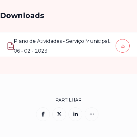
Downloads
Plano de Atividades - Serviço Municipal
de Proteção Civil - 2023 - 2025
(abre num novo separador)
06 - 02 - 2023
PARTILHAR